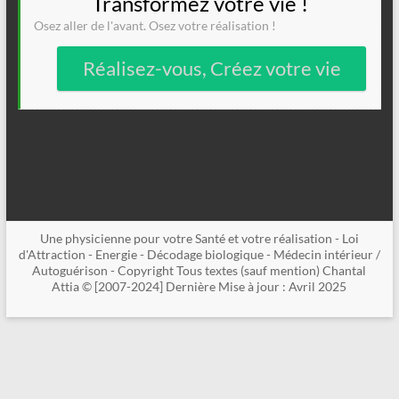
Transformez votre vie !
Osez aller de l'avant. Osez votre réalisation !
Réalisez-vous, Créez votre vie
Une physicienne pour votre Santé et votre réalisation - Loi
d'Attraction - Energie - Décodage biologique - Médecin intérieur /
Autoguérison - Copyright Tous textes (sauf mention) Chantal
Attia © [2007-2024] Dernière Mise à jour : Avril 2025