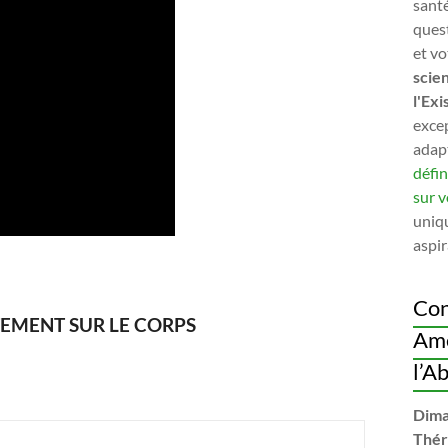
santé
quest
et vo
scien
l'Exi
exce
adap
défin
sur v
uniqu
aspir
Con
TEMENT SUR LE CORPS
Ame
l’A
Dima
Thér