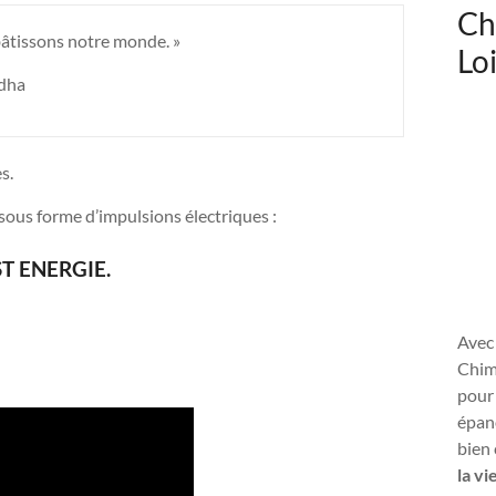
Ch
bâtissons notre monde. »
Loi
dha
s.
sous forme d’impulsions électriques :
T ENERGIE.
Avec 
Chimi
pour
épano
bien 
la vi