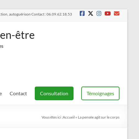
raction, autoguérison Contact : 06.09.62.18.53
ien-être
es
e
Contact
Consultation
Témoignages
Vous êtes ici :
Accueil
»
La pensée agit sur le corps