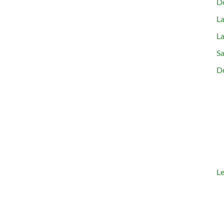
Dé
La
La
Sa
D
Le