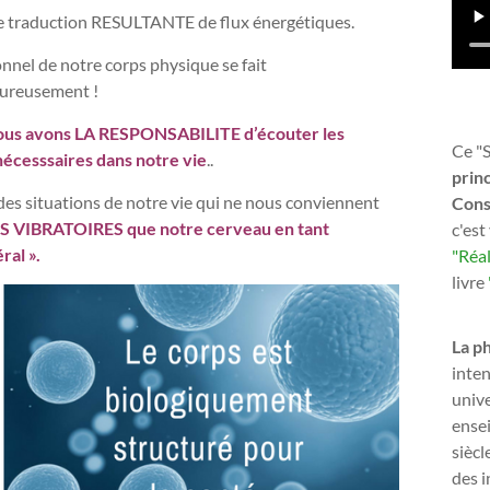
ne traduction RESULTANTE de flux énergétiques.
onnel de notre corps physique se fait
heureusement !
ous avons LA RESPONSABILITE d’écouter les
Ce "S
nécesssaires dans notre vie
..
princ
à des situations de notre vie qui ne nous conviennent
Cons
S VIBRATOIRES que notre cerveau en tant
c'est
al ».
"Réal
livre
La p
inten
unive
ense
siècl
des i