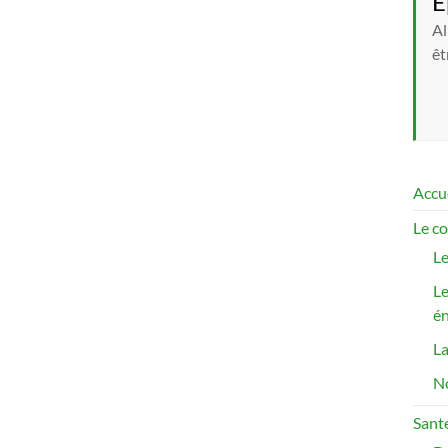
E
Al
êt
Accu
Le co
Le
Le
én
La
No
Sant