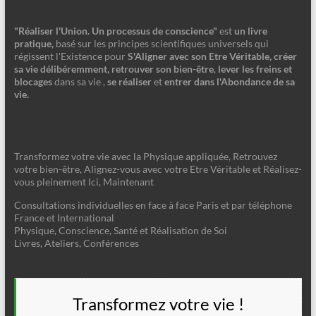
"Réaliser l'Union. Un processus de conscience"
est
un livre
pratique,
basé sur les principes scientifiques universels qui
régissent l'Existence pour
S'Aligner avec son Etre Véritable, créer
sa vie délibéremment, retrouver son bien-être
,
lever les freins et
blocages
dans sa vie ,
se réaliser
et
entrer dans l'Abondance de sa
vie.
Transformez votre vie avec la Physique appliquée, Retrouvez
votre bien-être, Alignez-vous avec votre Etre Véritable et Réalisez-
vous pleinement Ici, Maintenant
Consultations individuelles en face à face Paris et par téléphone
France et International
Physique, Conscience, Santé et Réalisation de Soi
Livres, Ateliers, Conférences
Transformez votre vie !