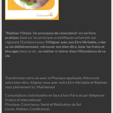
"Réaliser l'Union. Un processus de conscience"
est
un livre
pratique,
basé sur les principes scientifiques universels qui
régissent l'Existence pour
S'Aligner avec son Etre Véritable, créer
sa vie délibéremment, retrouver son bien-être
,
lever les freins et
blocages
dans sa vie ,
se réaliser
et
entrer dans l'Abondance de sa
vie.
Transformez votre vie avec la Physique appliquée, Retrouvez
votre bien-être, Alignez-vous avec votre Etre Véritable et Réalisez-
vous pleinement Ici, Maintenant
Consultations individuelles en face à face Paris et par téléphone
France et International
Physique, Conscience, Santé et Réalisation de Soi
Livres, Ateliers, Conférences